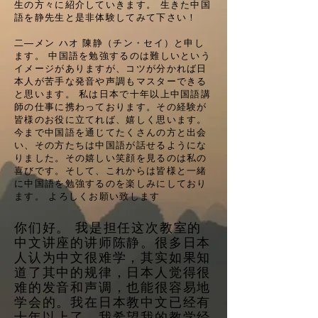
生の方々に紹介していきます。 生きた中国
語を静先生と是非体験してみて下さい！
二―メン ハオ 陳静（チン・セイ）と申し
ます。 中国語を勉強するのは難しいという
イメージがありますが、コツが分かれば日
本人が苦手な発音や声調もマスターできる
と思います。 私は日本で十年以上中国語講
師の仕事に携わっております。その経験が
皆様のお役に立てれば、嬉しく思います。
今まで中国語を通じてたくさんの方と出会
い、その方たちは中国語が話せるようにな
りました。その嬉しい笑顔を見るのは私の
喜びです。そして、これからは皆様と一緒
に中国語を勉強するのを楽しみにしており
ます。 よろしくお願い致します
你们好。 我是担任这次教室的
中文讲座的讲师陈静。很多日本
人认为中文很难学，其实如果知
道了其中的规律，日本人觉得很
难的发音和声调，也能很容易地
学会的。我在日本教中文已经有
十年以上了，我希望我的教学经