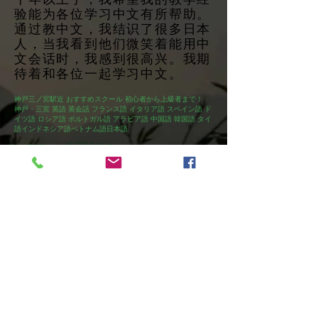
验能为各位学习中文有所帮助。
通过教中文，我结识了很多日本
人，当我看到他们微笑着能用中
文会话时，我感到很高兴。我期
待着和各位一起学习中文。
神戸三ノ宮駅近 おすすめスクール 初心者から上級者まで！
神戸・三宮 英語 英会話 フランス語 イタリア語 スペイン語 ド
イツ語 ロシア語 ポルトガル語 アラビア語 中国語 韓国語 タイ
語インドネシア語ベトナム語日本語
クレエコール外国語スクール
Cle Ecole Language School
(T5810777332710)
〒651-0094 兵庫県神戸市中央区琴ノ緒町５丁目
５−８ MSインターナショナルタワー2階
Tel.078-241-8812
e-mail：
info@cle-ecole.com
営業時間
月～金 10:00～21:00 土 10:00～18:00
日・祝日は休校日です。
※平日受付時間は18:00までになります。
受付時間が早まる場合もございますのでご了承く
ださい。