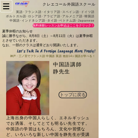
クレエコール外国語スクール
英語･フランス語･イタリア語･スペイン語･ドイツ語
ポルトガル語･ロシア語･アラビア語･アルメニア語･韓国語
中国語･インドネシア語･タイ語･ベトナム語･Japanese
無料体験レッスンお申込はここをクリック！
夏季休暇のお知らせ
誠に勝手ながら、8月8日（土）～8月11日（火）は夏季休暇
とさせていただきます。
なお、一部のクラスは通常どおり開講いたします。
Let's Talk In A Foreign Language More Freely!
​神戸・三ノ宮でフランス語 中国語 英語 他全14ヶ国語が学べる！
中国語講師
静先生
トップに戻る
上海出身の中国人らしく、エネルギッシュ
でお洒落、そしてとても明るい先生です。
中国語の学習はもちろん、文化や習慣な
ど、いろいろな新しい中国を静先生が受講